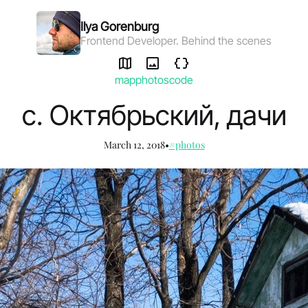
Ilya Gorenburg
Frontend Developer. Behind the scenes
map
photos
code
с. Октябрьский, дачи
March 12, 2018
•
#photos