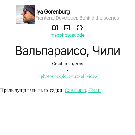
Ilya Gorenburg
Frontend Developer. Behind the scenes
map
photos
code
Вальпараисо, Чили
October 20, 2019
•
#photos
#explore
#travel
#video
Предыдущая часть поездки:
Сантьяго, Чили