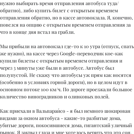
нужно выбирать время отправления автобуса туда/
обратно), либо купить билет с открытым временем
отправления обратно, но в кассе автовокзала. Я, конечно,
повелся на опцию с открытым временем отправления за
что в конце дня встал на грабли.
Мы прибыли на автовокзал где-то к 10 утра (отпуск, спать
же нужно), на кассе через Google-переводчик кое-как
купили билеты с открытым временем отправления и
через 3 минуты уже были в автобусе. Автобус был
полупустой. Не скажу что автобусы уж прям как носятся
(особенно в условиях горной дороги), но в целом идут в
основном потоке 100 км/ч. По дороге проезжали большое
количество виноградников и оливковых полей.
Как приехали в Вальпараи́со - я был немного шокирован
видами за окном автобуса - какие-то разбитые дома,
убитые дороги, покосившиеся дома, гигантский уличный
рынок. Я закрыл глаза и мне хотелось верить что это сон.