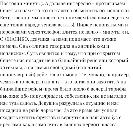
Постояли минут 15. А дальше интересно - протягиваем
билеты и нам что-то пытаются объяснить по-испански.
Естественно, мы ничего не понимаем (а за нами еще там
еще толпа народу успела встать). Цирк с непонятками и
переводами через телефон длится не долго - минуты 3 и,
О СПАСИБО, девушка за нами понимает что нужно
помочь. Она отлично говорила на английском и
испанском. Суть сводится к тому, что при открытом
билете нас посадят не на ближайший рейс или который
хотим мы, а на самый свободный (или читай
непопулярный) рейс. На их выбор. Т.е. можно, например,
уехать в 10 вечера или в 12 - это когда они захотят. А на
ближайшие рейсы (время было около 6 вечера) тарифы
высокие ибо популярные и, собственно, им не выгодно
нас туда сажать. Девушка разрулила ситуацию и нас
посадили на рейс через час. За это время мы успели
сходить купить фруктов и вернуться в наш автобус с
креcлами как в самолетах в салонах первого класса.