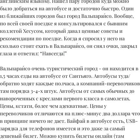
английским языком). Нашел пару городов куда можно
было добраться на автобусе и достаточно быстро. Один
из ближайших городов был город Вальпараи́со. Вообще,
по всей своей поездке я консультировался с бывшим
коллегой Хесусом, который давал ценные советы и
рекомендации по поездке. Когда я спросил у него на
сколько стоит ехать в Вальпараи́со, он снял очки, закрыл
глаза и ответил: “Навсегда!”
Вальпараи́со очень туристический город - он находится в
1,5 часах езды на автобусе от Сантьяго. Автобусы туда/
обратно ходят каждые полчаса, а компаний-перевозчиков
там порядка 3-4-х штук. Автобусы от самых обычных до
навороченных с креслами первого класса в самолетах.
Цены, кстати, более чем адекватные. Цены у
перевозчиков отличаются на плюс-минус два доллара что
в принципе ничего не дает. Вайфай в автобусе есть, USB-
зарядка для телефонов имеется и это даже за самый
дешевый билет. Можно купить билеты онлайн (там