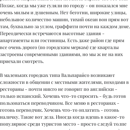
Позже, когда мы уже гуляли по городу - он показался мне
очень милым и душевным. Нет беготни, широкие улицы,
небольшое количество машин, тихий океан вон прям вот
там, буквально за углом, граффити почти на каждом доме.
Переодически встречаются высотные здания -
апартаменты или гостиницы. Есть даже район где прям
все очень дорого (по городским меркам) где кварталы
застроены современными зданиями, но мы ж не на них
приехали смотреть.
В маленьких городках типа Вальпараи́со возникают
сложности в общении с местными жителями, походами в
рестораны - почти никто не говорит по английски -
только испанский. Хочешь что-то спросить - будь готов
пользоваться переводчиком. Все меню в ресторанах -
готовь переводчик. Хочешь что-то оплатить - готовь
наличку. Такие вот дела. Иногда когда идешь в какое-то
популярное среди туристов место - просто следуй толпе