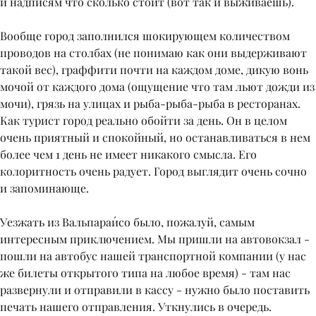
и надписям что сколько стоит (вот так и выживаешь).
Вообще город заполнился шокирующем количеством
проводов на столбах (не понимаю как они выдерживают
такой вес), граффити почти на каждом доме, дикую вонь
мочой от каждого дома (ощущение что там льют дожди из
мочи), грязь на улицах и рыба-рыба-рыба в ресторанах.
Как турист город реально обойти за день. Он в целом
очень приятный и спокойный, но останавливаться в нем
более чем 1 день не имеет никакого смысла. Его
колоритность очень радует. Город выглядит очень сочно
и запоминающе.
Уезжать из Вальпараи́со было, пожалуй, самым
интересным приключением. Мы пришли на автовокзал -
пошли на автобус нашей транспортной компании (у нас
же билеты открытого типа на любое время) - там нас
развернули и отправили в кассу - нужно было поставить
печать нашего отправления. Уткнулись в очередь.